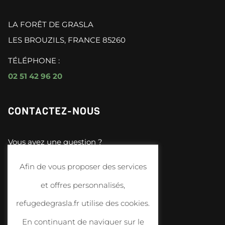
LA FORÊT DE GRASLA
LES BROUZILS, FRANCE 85260
TÉLÉPHONE :
02 51 42 96 20
CONTACTEZ-NOUS
Vous avez une question ?
N’hésitez plus :
Afin de vous proposer des services
et offres personnalisés,
Contactez-nous
refugedegrasla.fr utilise des cookies.
En continuant de naviguer sur le