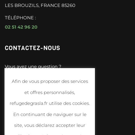
LES BROUZILS, FRANCE 85260
TÉLÉPHONE :
02 51 42 96 20
CONTACTEZ-NOUS
Vous avez une question ?
N’hésitez plus :
Afin de vous proposer des services
et offres personnalisés,
Contactez-nous
refugedegrasla.fr utilise des cookies.
En continuant de naviguer sur le
INFORMATIONS UTILES
site, vous déclarez accepter leur